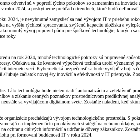
v tomto odvetví sú v popredí týchto pokrokov so zameraním na inovácie 
 v roku 2024, a poskytneme prehľad o trendoch, ktoré budú definovať
oku 2024, je nevyhnutné zamyslieť sa nad vývojom IT v priebehu roko
a na vyššiu rýchlosť spracovania, zvýšenú kapacitu úložiska a vylepše
, ako minulý vývoj pripravil pôdu pre špičkové technológie, ktorých s
úce roky.
u na rok 2024, mnohé technologické pokroky sú pripravené spôsobiť re
rocesy. Očakáva sa, že kvantová výpočtová technika urobí významný
ácií internetu vecí. Kybernetická bezpečnosť sa bude vyvíjať v boji s 
ií sľubuje začiatok novej éry inovácií a efektívnosti v IT priemysle. Z
e. Táto technológia bude nielen riadiť automatizáciu a zefektívniť proc
níkov a získanie cenných poznatkov prostredníctvom prediktívnej analý
 v neustále sa vyvíjajúcom digitálnom svete. Zostaňte naladení, keď s
 organizácie prechádzajú vývojom technologického prostredia. S pokro
merajú na implementáciu proaktívnych stratégií na ochranu údajov, zmi
vé na ochranu citlivých informácií a udržanie dôvery zákazníkov. Zost
lohu pri formovaní budúcnosti IT v roku 2024.