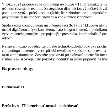
V roku 2024 prinesie edge computing revolúciu v IT infraštruktúre tým
reálnom čase stane realitou. Strategickou distribúciou výpočtových zd
podnikom využiť príležitosti na rýchlejšie rozhodovanie a bezproblé
plný potenciál na podporu inovácií a konkurencieschopnosti.
Spolu s edge computingom má internet vecí (IoT) hrať kľúčovú úloh
medzi digitálnou a fyzickou sférou. Táto integrácia umožní podnikom
vytvorte inteligentnejšie a prepojenejšie prostredia, ktoré poháňajú p
rokoch.
Na záver možno povedať, že prijatie technologického pokroku prichád
computingu a internetu vecí spôsobí revolúciu v spôsobe spracovania 
rastu a transformácie. Zostaňte proaktívni pri skúmaní potenciálu inte
sľubná a ak si osvoja tieto pokroky, podniky sa môžu pripraviť na tr
Najnovšie blogy
Budúcnosť IT
Prečo by sa IT bezpečnosť nemala podceňovať