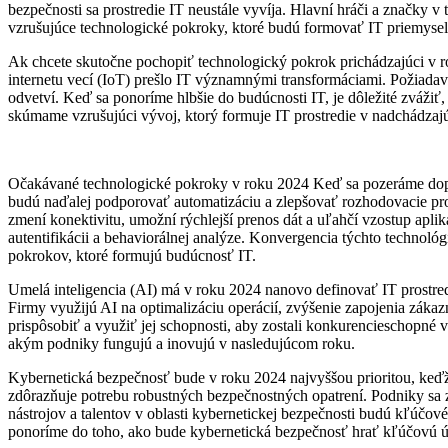
bezpečnosti sa prostredie IT neustále vyvíja. Hlavní hráči a značky 
vzrušujúce technologické pokroky, ktoré budú formovať IT priemysel
Ak chcete skutočne pochopiť technologický pokrok prichádzajúci v r
internetu vecí (IoT) prešlo IT významnými transformáciami. Požiadavk
odvetví. Keď sa ponoríme hlbšie do budúcnosti IT, je dôležité zvážiť
skúmame vzrušujúci vývoj, ktorý formuje IT prostredie v nadchádzaj
Očakávané technologické pokroky v roku 2024 Keď sa pozeráme dopred
budú naďalej podporovať automatizáciu a zlepšovať rozhodovacie p
zmení konektivitu, umožní rýchlejší prenos dát a uľahčí vzostup aplik
autentifikácii a behaviorálnej analýze. Konvergencia týchto technológ
pokrokov, ktoré formujú budúcnosť IT.
Umelá inteligencia (AI) má v roku 2024 nanovo definovať IT prostredi
Firmy využijú AI na optimalizáciu operácií, zvýšenie zapojenia zákaz
prispôsobiť a využiť jej schopnosti, aby zostali konkurencieschopné
akým podniky fungujú a inovujú v nasledujúcom roku.
Kybernetická bezpečnosť bude v roku 2024 najvyššou prioritou, keďže
zdôrazňuje potrebu robustných bezpečnostných opatrení. Podniky sa za
nástrojov a talentov v oblasti kybernetickej bezpečnosti budú kľúčo
ponoríme do toho, ako bude kybernetická bezpečnosť hrať kľúčovú ú