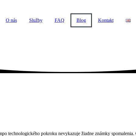
O nás
Služby
FAQ
Blog
Kontakt
mpo technologického pokroku nevykazuje žiadne známky spomalenia. Od