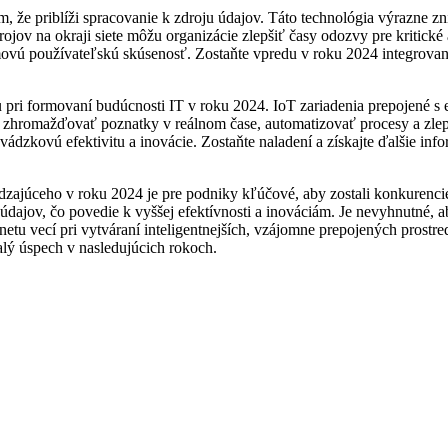
, že priblíži spracovanie k zdroju údajov. Táto technológia výrazne zn
rojov na okraji siete môžu organizácie zlepšiť časy odozvy pre kritické 
movú používateľskú skúsenosť. Zostaňte vpredu v roku 2024 integrovaní
u pri formovaní budúcnosti IT v roku 2024. IoT zariadenia prepojené
 zhromažďovať poznatky v reálnom čase, automatizovať procesy a zlepš
revádzkovú efektivitu a inovácie. Zostaňte naladení a získajte ďalšie i
zajúceho v roku 2024 je pre podniky kľúčové, aby zostali konkurencies
údajov, čo povedie k vyššej efektívnosti a inováciám. Je nevyhnutné, a
rnetu vecí pri vytváraní inteligentnejších, vzájomne prepojených prostr
valý úspech v nasledujúcich rokoch.