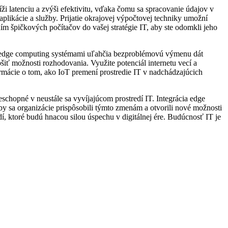
íži latenciu a zvýši efektivitu, vďaka čomu sa spracovanie údajov v
aplikácie a služby. Prijatie okrajovej výpočtovej techniky umožní
m špičkových počítačov do vašej stratégie IT, aby ste odomkli jeho
 s edge computing systémami uľahčia bezproblémovú výmenu dát
iť možnosti rozhodovania. Využite potenciál internetu vecí a
nformácie o tom, ako IoT premení prostredie IT v nadchádzajúcich
chopné v neustále sa vyvíjajúcom prostredí IT. Integrácia edge
by sa organizácie prispôsobili týmto zmenám a otvorili nové možnosti
edí, ktoré budú hnacou silou úspechu v digitálnej ére. Budúcnosť IT je