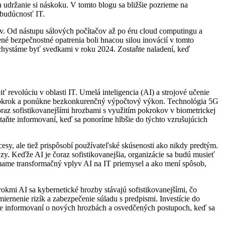
a udržanie si náskoku. V tomto blogu sa bližšie pozrieme na
 budúcnosť IT.
v. Od nástupu sálových počítačov až po éru cloud computingu a
né bezpečnostné opatrenia boli hnacou silou inovácií v tomto
a chystáme byť svedkami v roku 2024. Zostaňte naladení, keď
volúciu v oblasti IT. Umelá inteligencia (AI) a strojové učenie
 pokrok a ponúkne bezkonkurenčný výpočtový výkon. Technológia 5G
čoraz sofistikovanejšími hrozbami s využitím pokrokov v biometrickej
ostaňte informovaní, keď sa ponoríme hlbšie do týchto vzrušujúcich
esy, ale tiež prispôsobí používateľské skúsenosti ako nikdy predtým.
zy. Keďže AI je čoraz sofistikovanejšia, organizácie sa budú musieť
kúmame transformačný vplyv AI na IT priemysel a ako mení spôsob,
kmi AI sa kybernetické hrozby stávajú sofistikovanejšími, čo
ernenie rizík a zabezpečenie súladu s predpismi. Investície do
aňte informovaní o nových hrozbách a osvedčených postupoch, keď sa